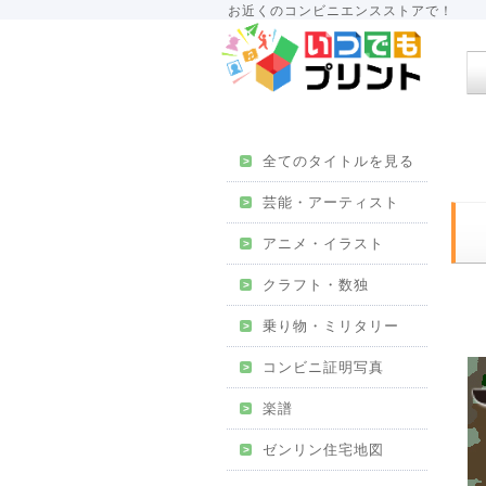
お近くのコンビニエンスストアで！
全てのタイトルを見る
>
芸能・アーティスト
>
アニメ・イラスト
>
クラフト・数独
>
乗り物・ミリタリー
>
コンビニ証明写真
>
楽譜
>
ゼンリン住宅地図
>