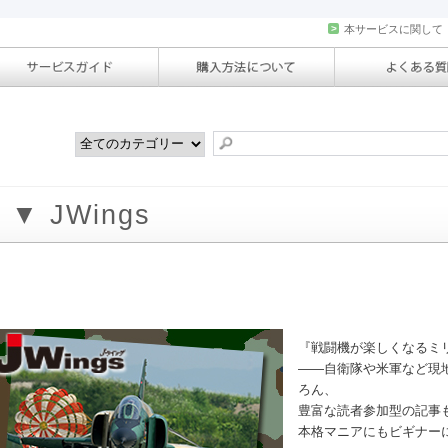
>
本サービスに関して
▼ JWings
『戦闘機が楽しくなるミ
――自衛隊や米軍など現
ろん、
豊富な読者参加型の記事
本格マニアにもビギナー