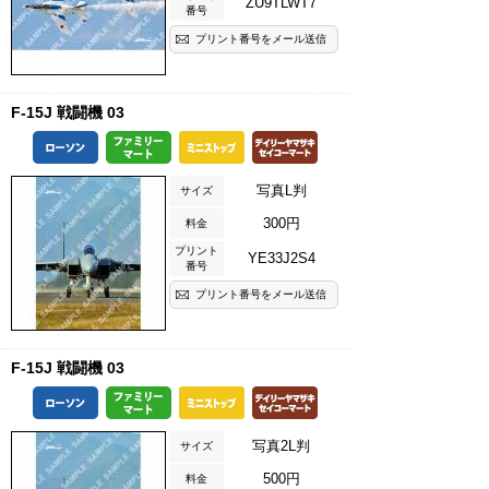
ZU9TLWT7
番号
プリント番号をメール送信
F-15J 戦闘機 03
写真L判
サイズ
300円
料金
プリント
YE33J2S4
番号
プリント番号をメール送信
F-15J 戦闘機 03
写真2L判
サイズ
500円
料金